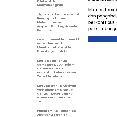
Edukatif dan
Menyenangkan
Momen terseb
Tiga Keberkahan Warnai
dan pengabdia
Pengajian Bulanan
berkontribusi
Muhammadiyah-
Aisyiyah Ranting Srembi
perkembanga
Kebomas
MI Mulia Gembleng Murid
Baru: Lima Hari
Membentuk Karakter
Dan Menjelajah Asa
Meriah dan Penuh
Semangat, SD Al Islam
Cerme Gelar Demo
Ekstrakurikuler di Bawah
Terik Matahari
MPLS KB dan TK Aisyiyah
Wringinanom Ditutup
dengan Keceriaan Fun
Game Bersama Orang
Tua
Puncak MPLS Ramah, KB
Aisyiyah 24 dan TK