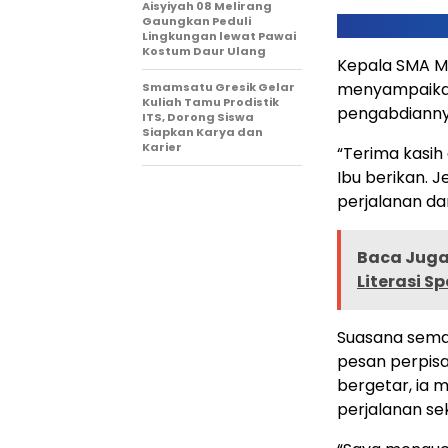
Aisyiyah 08 Melirang
Gaungkan Peduli
Lingkungan lewat Pawai
Kostum Daur Ulang
Kepala SMA Mu
menyampaikan 
Smamsatu Gresik Gelar
Kuliah Tamu Prodistik
pengabdianny
ITS, Dorong Siswa
Siapkan Karya dan
Karier
“Terima kasih
Ibu berikan. J
perjalanan da
Baca Juga 
Literasi S
Suasana semak
pesan perpis
bergetar, ia 
perjalanan se