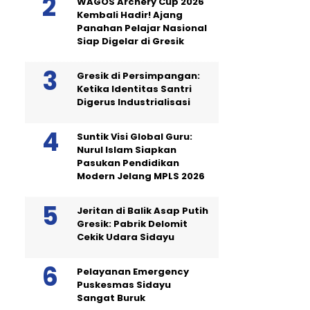
WAGOS Archery Cup 2026
Kembali Hadir! Ajang
Panahan Pelajar Nasional
Siap Digelar di Gresik
Gresik di Persimpangan:
Ketika Identitas Santri
Digerus Industrialisasi
Suntik Visi Global Guru:
Nurul Islam Siapkan
Pasukan Pendidikan
Modern Jelang MPLS 2026
Jeritan di Balik Asap Putih
Gresik: Pabrik Delomit
Cekik Udara Sidayu
Pelayanan Emergency
Puskesmas Sidayu
Sangat Buruk