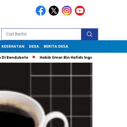
KESEHATAN
DESA
BERITA DESA
boto
Habib Umar Bin Hafidz Ingatkan Warga Gresik Untuk P