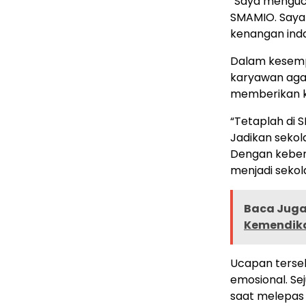
“Saya menguca
SMAMIO. Saya 
kenangan inda
Dalam kesempa
karyawan aga
memberikan ko
“Tetaplah di 
Jadikan sekol
Dengan keber
menjadi sekol
Baca Juga 
Kemendik
Ucapan terseb
emosional. Se
saat melepas 