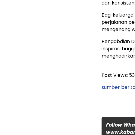
dan konsisten
Bagi keluarga
perjalanan p
mengenang war
Pengabdian Dr
inspirasi bag
menghadirkan
Post Views:
53
sumber berita
Follow Wh
www.kabar