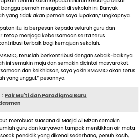
pkan terima kasih kepada seluruh keluarga besar
bangga pernah mengabdi di sekolah ini. Banyak
h yang tidak akan pernah saya lupakan,” ungkapnya.
tan itu, ia berpesan kepada seluruh guru dan
r tetap menjaga kebersamaan serta terus
ntribusi terbaik bagi kemajuan sekolah.
SMAMIO, teruslah berkontribusi dengan sebaik-baiknya.
ah ini semakin maju dan semakin dicintai masyarakat.
samaan dan keikhlasan, saya yakin SMAMIO akan terus
ah yang unggul,” pesannya.
:
Pak Mu'ti dan Paradigma Baru
dasmen
ut membuat suasana di Masjid Al Mizan semakin
jumlah guru dan karyawan tampak menitikkan air mata
sosok pendidik yang dikenal sederhana, penuh kasih,