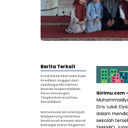
Berita Terkait
Prodi PGSD FKIP UMG Raih
Predikat Unggul dari
Lembaga Akreditasi
Mandiri Kependidikan,
Girimu.com 
Pacu Semangat
Tingkatkan Kualitas
Muhammadiyah
Pendidikan
Dra. Luluk Dya
Matamuda MI Islamiyah
dalam mendid
Mojopetung Hadirkan
sekolah terse
Madrasah Ramah, Murid
Bahagia lewat Kegiatan
SMAMIO, Juma