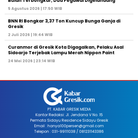
Bulan Terbongkar, Dua Pegawai Digelandang
5 Agustus 2026 | 17:50 WIB
BNN RI Bongkar 3,37 Ton Kuncup Bunga Ganja di
Gresik
2 Juli 2026 | 19:44 WIB
Curanmor di Gresik Kota Digagalkan, Pelaku Asal
Sidoarjo Terjebak Lampu Merah Nippon Paint
24 Mei 2026 | 23:14 WIB
PT. KABAR GRESIK MEDIA
Kantor Redaksi: Jl. Jendana V No. 15
Permata Sidayu Residence Sidayu Gresik
Email : hanya100persen@gmail.com
Telepon : 031-99111038 / 081231143386