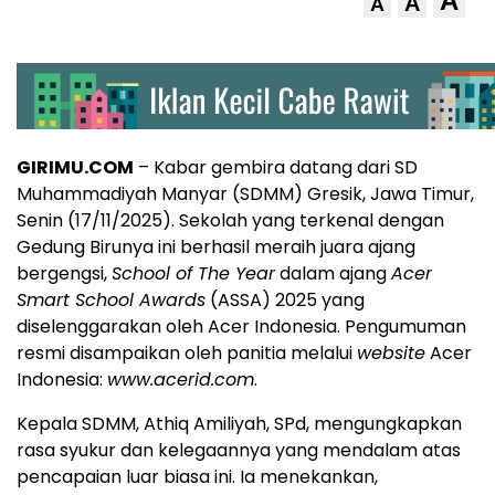
A
A
A
GIRIMU.COM
– Kabar gembira datang dari SD
Muhammadiyah Manyar (SDMM) Gresik, Jawa Timur,
Senin (17/11/2025). Sekolah yang terkenal dengan
Gedung Birunya ini berhasil meraih juara ajang
bergengsi,
School of The Year
dalam ajang
Acer
Smart School Awards
(ASSA) 2025 yang
diselenggarakan oleh Acer Indonesia. Pengumuman
resmi disampaikan oleh panitia melalui
website
Acer
Indonesia:
www.acerid.com
.
Kepala SDMM, Athiq Amiliyah, SPd, mengungkapkan
rasa syukur dan kelegaannya yang mendalam atas
pencapaian luar biasa ini. Ia menekankan,