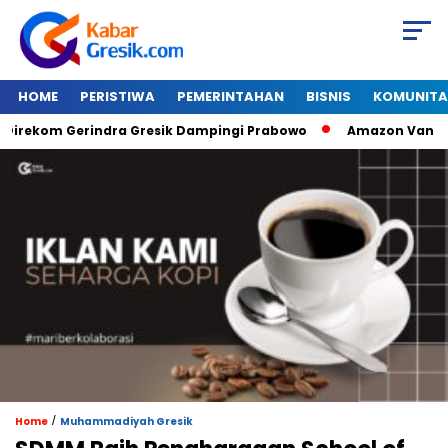
HOME
PERISTIWA
PEMERINTAHAN
BISNIS
KOMUNITA
ekom Gerindra Gresik Dampingi Prabowo
Amazon Van Java Se
/
Home
Muhammadiyah Gresik