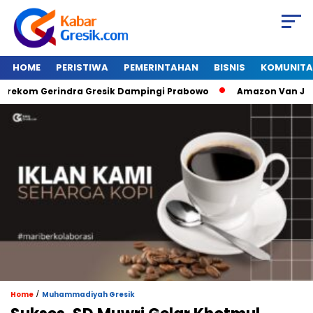
HOME
PERISTIWA
PEMERINTAHAN
BISNIS
KOMUNITA
om Gerindra Gresik Dampingi Prabowo
Amazon Van Java Seha
/
Home
Muhammadiyah Gresik