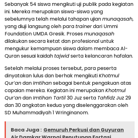
Sebanyak 54 siswa mengikuti uji publik pada kegiatan
ini. Mereka merupakan siswa-siswa yang
sebelumnya telah melalui tahapan ujian
munaqasah
,
yang diuji langsung oleh para
trainer
dari Ummi
Foundation UMDA Gresik. Proses
munaqasah
dilakukan secara ketat dan profesional untuk
mengukur kemampuan siswa dalam membaca Al-
Quran sesuai kaidah
tajwid
serta kelancaran hafalan.
Setelah melalui proses tersebut, para peserta
dinyatakan lulus dan berhak mengikuti
Khotmul
Qur’an
dan
Imtihan
sebagai bentuk pengakuan atas
capaian mereka. Kegiatan ini merupakan
Khotmul
Qur’an
dan
Imtihan Tartil
30 Juz serta
Tahfidz
Juz 29
dan 30 angkatan kedua yang diselenggarakan oleh
SD Muhammadiyah 1 Wringinanom.
Baca Juga :
Gemuruh Perkusi dan Guyuran
Air Damkar Warnai Penutupan Fortasi