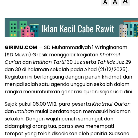
A
A
A
GIRIMU.COM
— SD Muhammadiyah 1 Wringinanom
(SD Muwri) Gresik menggelar kegiatan
Khotmul
Qur’an
dan
Imtihan Tartil
30 Juz serta
Tahfidz
Juz 29
dan 30 di halaman sekolah pada Ahad (21/12/2025).
Kegiatan ini berlangsung dengan penuh khidmat dan
menjadi salah satu agenda unggulan sekolah dalam
rangka menumbuhkan generasi qurani sejak usia dini.
Sejak pukul 06.00 WIB, para peserta
Khotmul Qur’an
dan
Imtihan
mulai berdatangan memasuki halaman
sekolah. Dengan wajah penuh semangat dan
didampingi orang tua, para siswa menempati
tempat yang telah disediakan oleh panitia. Suasana