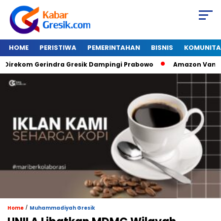
HOME
PERISTIWA
PEMERINTAHAN
BISNIS
KOMUNITA
ekom Gerindra Gresik Dampingi Prabowo
Amazon Van Java Se
/
Home
Muhammadiyah Gresik