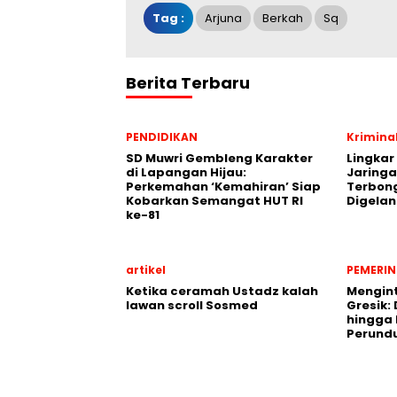
Tag :
Arjuna
Berkah
Sq
Berita Terbaru
PENDIDIKAN
Krimina
SD Muwri Gembleng Karakter
Lingkar
di Lapangan Hijau:
Jaringa
Perkemahan ‘Kemahiran’ Siap
Terbon
Kobarkan Semangat HUT RI
Digela
ke-81
artikel
PEMERI
Ketika ceramah Ustadz kalah
Mengint
lawan scroll Sosmed
Gresik: 
hingga
Perund