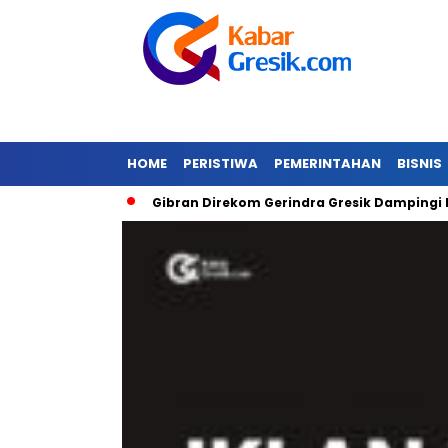
HOME
PERISTIWA
PEMERINTAHAN
BISNIS
da Banjir
Gibran Direkom Gerindra Gresik Dampingi Prabow