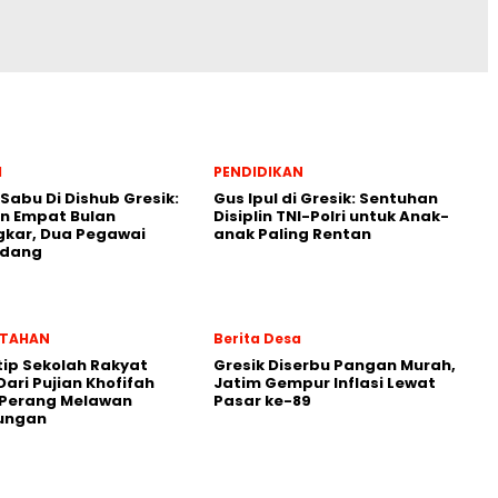
l
PENDIDIKAN
 Sabu Di Dishub Gresik:
Gus Ipul di Gresik: Sentuhan
n Empat Bulan
Disiplin TNI-Polri untuk Anak-
gkar, Dua Pegawai
anak Paling Rentan
ndang
NTAHAN
Berita Desa
ip Sekolah Rakyat
Gresik Diserbu Pangan Murah,
Dari Pujian Khofifah
Jatim Gempur Inflasi Lewat
 Perang Melawan
Pasar ke-89
ungan