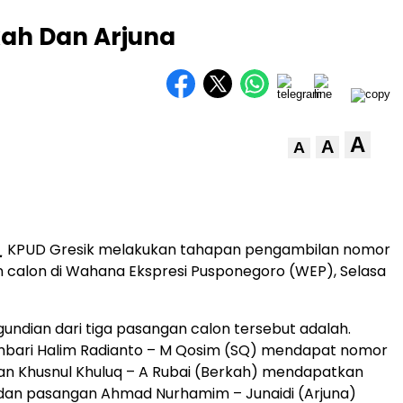
kah Dan Arjuna
A
A
A
_
KPUD Gresik melakukan tahapan pengambilan nomor
 calon di Wahana Ekspresi Pusponegoro (WEP), Selasa
ngundian dari tiga pasangan calon tersebut adalah.
bari Halim Radianto – M Qosim (SQ) mendapat nomor
gan Khusnul Khuluq – A Rubai (Berkah) mendapatkan
 dan pasangan Ahmad Nurhamim – Junaidi (Arjuna)