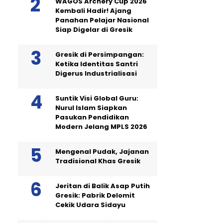
WAGOS Archery Cup 2026
Kembali Hadir! Ajang
Panahan Pelajar Nasional
Siap Digelar di Gresik
Gresik di Persimpangan:
Ketika Identitas Santri
Digerus Industrialisasi
Suntik Visi Global Guru:
Nurul Islam Siapkan
Pasukan Pendidikan
Modern Jelang MPLS 2026
Mengenal Pudak, Jajanan
Tradisional Khas Gresik
Jeritan di Balik Asap Putih
Gresik: Pabrik Delomit
Cekik Udara Sidayu