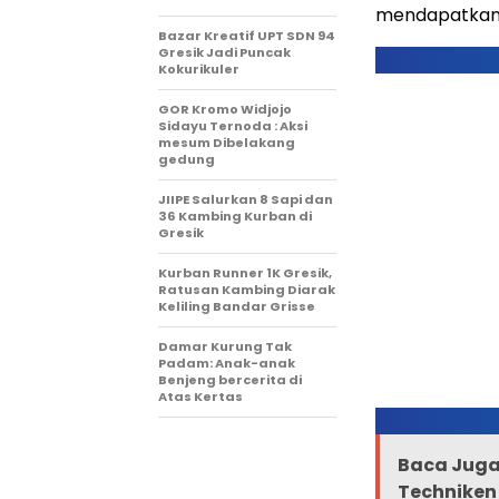
mendapatkan 
Bazar Kreatif UPT SDN 94
Gresik Jadi Puncak
Kokurikuler
GOR Kromo Widjojo
Sidayu Ternoda : Aksi
mesum Dibelakang
gedung
JIIPE Salurkan 8 Sapi dan
36 Kambing Kurban di
Gresik
Kurban Runner 1K Gresik,
Ratusan Kambing Diarak
Keliling Bandar Grisse
Damar Kurung Tak
Padam: Anak-anak
Benjeng bercerita di
Atas Kertas
Baca Juga 
Techniken