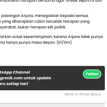
menyatakan harapan bersama agar Gresik sejahtra dan
u pasangan Arjuna, menegaskan kepada semua
 yang diharapkan calon haruslah harapan yang
yarakat, bukan harapan elit politik.
rkan solusi kepemimpinan, karena Arjuna tidak punya
juna hanya punya masa depan. (K1/tim)
atsApp Channel
Follow
gresik.com untuk update
aru setiap hari
Berita ini 38 kali dibaca