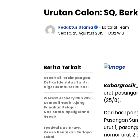
Urutan Calon: SQ, Ber
Redaktur Utama
- Editorial Team
Selasa, 25 Agustus 2015
- 13:32 WIB
Berita Terkait
Gresik di Persimpangan:
Ketika Identitas Santri
Kabargresik
Digerus Industrialisasi
urut pasangan
WAGOS Archery Cup 2026
(25/8).
Kembali Hadir! Ajang
Panahan Pelajar
Dari hasil pe
Nasional Siap Digelar di
Gresik
Pasangan Sam
urut 1, pasan
Festival Nasi Krawu
Gresik Kenalkan Budaya
nomor urut 2
Lokal