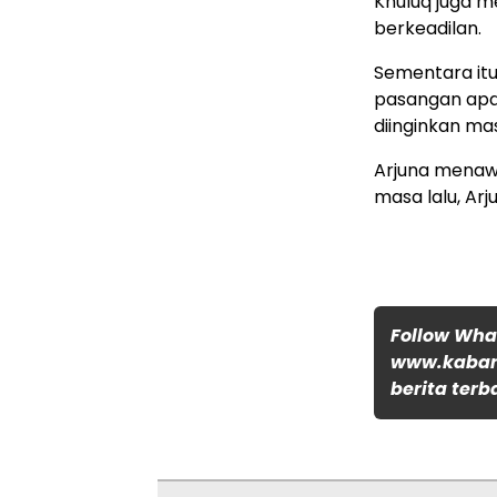
Khuluq juga 
berkeadilan.
Sementara it
pasangan apa
diinginkan mas
Arjuna menawa
masa lalu, Ar
Follow Wh
www.kabar
berita terb