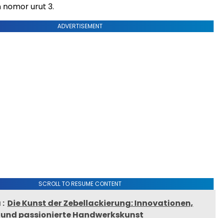
nomor urut 3.
ADVERTISEMENT
SCROLL TO RESUME CONTENT
:
Die Kunst der Zebellackierung: Innovationen,
 und passionierte Handwerkskunst