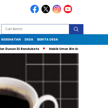
KESEHATAN
DESA
BERITA DESA
sun Di Randuboto
Habib Umar Bin Hafidz Ingatkan Warga Gre