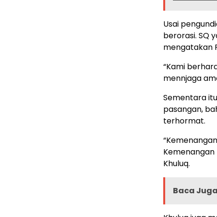
Usai pengundi
berorasi. SQ
mengatakan Pe
“Kami berhara
mennjaga aman
Sementara it
pasangan, ba
terhormat.
“Kemenangan i
Kemenangan ha
Khuluq.
Baca Juga 