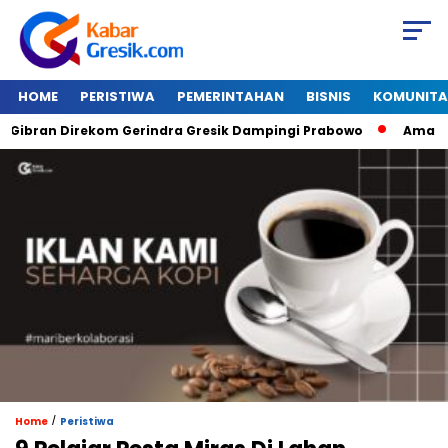
HOME
PERISTIWA
PEMERINTAHAN
BISNIS
KOMUNITA
ran Direkom Gerindra Gresik Dampingi Prabowo
Amazon Van
/
Home
Peristiwa