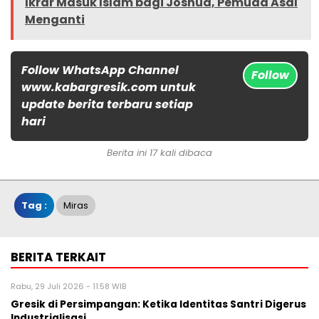
Ikrar Masuk Islam bagi Joshua, Pemuda Asal
Menganti
Follow WhatsApp Channel
Follow
www.kabargresik.com untuk
update berita terbaru setiap
hari
Berita ini 17 kali dibaca
Tag :
Miras
BERITA TERKAIT
Rabu, 29 Juli 2026 - 11:58 WIB
Gresik di Persimpangan: Ketika Identitas Santri Digerus
Industrialisasi