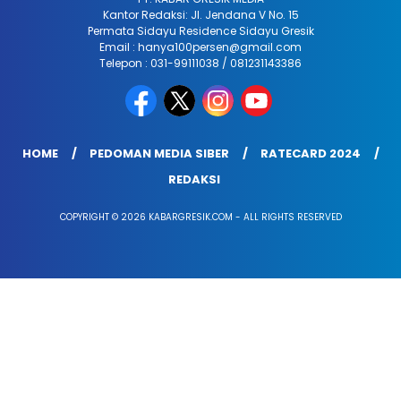
Kantor Redaksi: Jl. Jendana V No. 15
Permata Sidayu Residence Sidayu Gresik
Email : hanya100persen@gmail.com
Telepon : 031-99111038 / 081231143386
HOME
PEDOMAN MEDIA SIBER
RATECARD 2024
REDAKSI
COPYRIGHT © 2026 KABARGRESIK.COM - ALL RIGHTS RESERVED