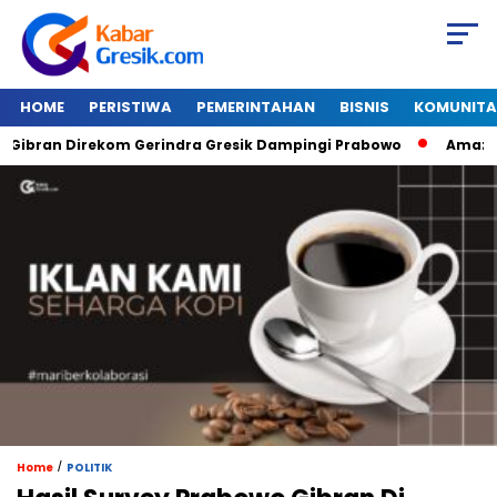
HOME
PERISTIWA
PEMERINTAHAN
BISNIS
KOMUNITA
ran Direkom Gerindra Gresik Dampingi Prabowo
Amazon Van
/
Home
POLITIK