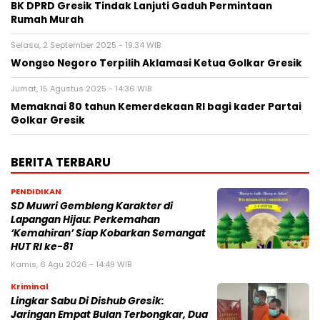
BK DPRD Gresik Tindak Lanjuti Gaduh Permintaan
Rumah Murah
Selasa, 2 September 2025 - 19:34 WIB
Wongso Negoro Terpilih Aklamasi Ketua Golkar Gresik
Jumat, 15 Agustus 2025 - 14:36 WIB
Memaknai 80 tahun Kemerdekaan RI bagi kader Partai
Golkar Gresik
BERITA TERBARU
PENDIDIKAN
SD Muwri Gembleng Karakter di
Lapangan Hijau: Perkemahan
‘Kemahiran’ Siap Kobarkan Semangat
HUT RI ke-81
Kamis, 6 Agu 2026 - 14:49 WIB
Kriminal
Lingkar Sabu Di Dishub Gresik:
Jaringan Empat Bulan Terbongkar, Dua