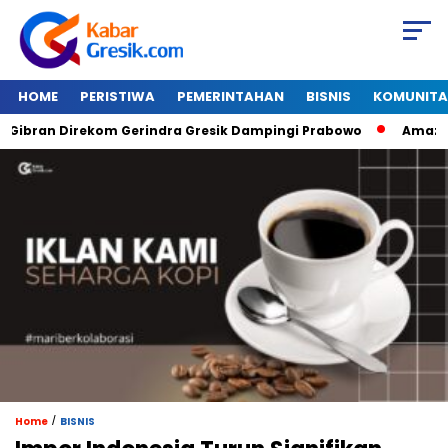
HOME
PERISTIWA
PEMERINTAHAN
BISNIS
KOMUNITA
ran Direkom Gerindra Gresik Dampingi Prabowo
Amazon Van
/
Home
BISNIS