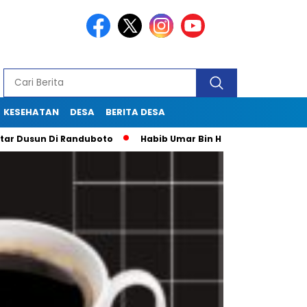
KESEHATAN
DESA
BERITA DESA
usun Di Randuboto
Habib Umar Bin Hafidz Ingatkan Warga G