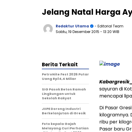
Jelang Natal Harga A
Redaktur Utama
- Editorial Team
Sabtu, 19 Desember 2015
- 13:20 WIB
Berita Terkait
PetroNite Fest 2026 Putar
Uang Rp14,4 Miliar
Kabargresik
sayuran di Kot
SIG Pasok Beton Ramah
Lingkungan untuk
mencapai lipa
Sekolah Rakyat
Di Pasar Gres
JIIPE Dorong Industri
Berkelanjutan di Gresik
kilogramnya. 
ribu per kilo
Foto kepala Gajah
Pasar baru Gr
Melayang Curi Perhatian