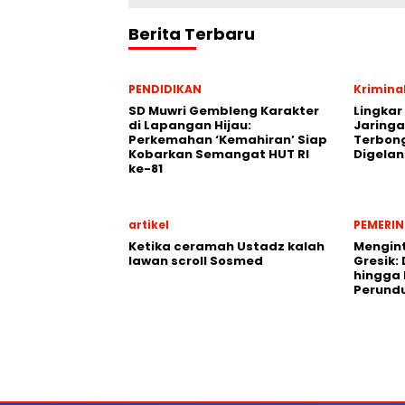
Berita Terbaru
PENDIDIKAN
Krimina
SD Muwri Gembleng Karakter
Lingkar
di Lapangan Hijau:
Jaringa
Perkemahan ‘Kemahiran’ Siap
Terbon
Kobarkan Semangat HUT RI
Digela
ke-81
artikel
PEMERI
Ketika ceramah Ustadz kalah
Mengint
lawan scroll Sosmed
Gresik: 
hingga
Perund