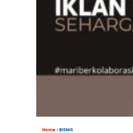
Home
BISNIS
/