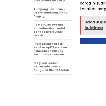
di Petronite Fest 2026
harga ini suda
kenaikan harg
Tumpeng Nasi Krawu
Gresik Habiskan 210 Kg
Daging
Baca Juga 
Rektor UMG Dorong
Buktinya
Kurikulum Baru untuk
Tenaga Kerja Lokal
Gresik
Investasi KEK Gresik
Tembus Rp113,4 Triliun,
Pemerintah Dukung
Perluasan Kawasan
Program Lontar
Petrokimia Gresik
Dongkrak UMKM Afidah