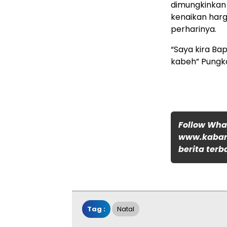
dimungkinkan a
kenaikan har
perharinya.
“Saya kira Bap
kabeh” Pungka
Follow Wh
www.kabar
berita terb
Tag :
Natal