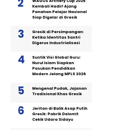
WAGOS Archery Cup 2026
Kembali Hadir! Ajang
Panahan Pelajar Nasional
Siap Digelar di Gresik
Gresik di Persimpangan:
Ketika Identitas Santri
Digerus Industrialisasi
Suntik Visi Global Guru:
Nurul Islam Siapkan
Pasukan Pendidikan
Modern Jelang MPLS 2026
Mengenal Pudak, Jajanan
Tradisional Khas Gresik
Jeritan di Balik Asap Putih
Gresik: Pabrik Delomit
Cekik Udara Sidayu