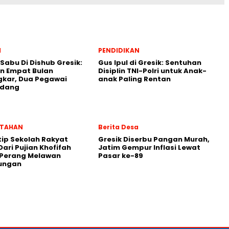
l
PENDIDIKAN
 Sabu Di Dishub Gresik:
Gus Ipul di Gresik: Sentuhan
n Empat Bulan
Disiplin TNI-Polri untuk Anak-
gkar, Dua Pegawai
anak Paling Rentan
ndang
NTAHAN
Berita Desa
ip Sekolah Rakyat
Gresik Diserbu Pangan Murah,
Dari Pujian Khofifah
Jatim Gempur Inflasi Lewat
 Perang Melawan
Pasar ke-89
ungan