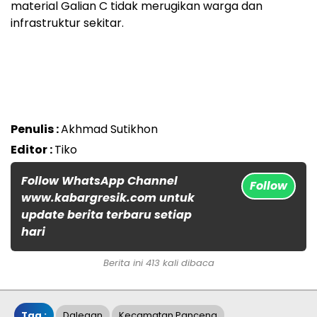
material Galian C tidak merugikan warga dan
infrastruktur sekitar.
Penulis :
Akhmad Sutikhon
Editor :
Tiko
Follow WhatsApp Channel
Follow
www.kabargresik.com untuk
update berita terbaru setiap
hari
Berita ini 413 kali dibaca
Tag :
Dalegan
Kecamatan Panceng