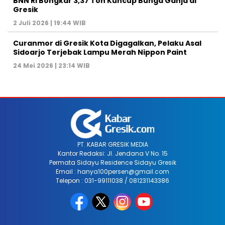
BNN RI Bongkar 3,37 Ton Kuncup Bunga Ganja di
Gresik
2 Juli 2026 | 19:44 WIB
Curanmor di Gresik Kota Digagalkan, Pelaku Asal
Sidoarjo Terjebak Lampu Merah Nippon Paint
24 Mei 2026 | 23:14 WIB
PT. KABAR GRESIK MEDIA
Kantor Redaksi: Jl. Jendana V No. 15
Permata Sidayu Residence Sidayu Gresik
Email : hanya100persen@gmail.com
Telepon : 031-99111038 / 081231143386