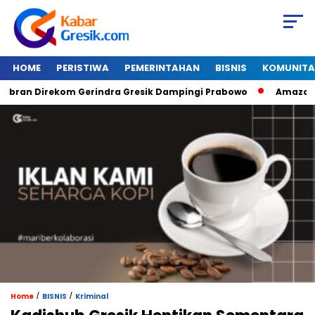
HOME
PERISTIWA
PEMERINTAHAN
BISNIS
KOMUNITA
n Direkom Gerindra Gresik Dampingi Prabowo
Amazon Van J
/
/
Home
BISNIS
Kriminal