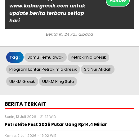
Follow
www.kabargresik.com untuk
update berita terbaru setiap
hari
Berita ini 24 kali dibaca
Tag :
Jamu Temulawak
Petrokimia Gresik
Program Lontar Petrokimia Gresik
Siti Nur Afidah
UMKM Gresik
UMKM Ring Satu
BERITA TERKAIT
Senin, 13 Juli 2026 - 21:42 WIB
PetroNite Fest 2026 Putar Uang Rp14,4 Miliar
Kamis, 2 Juli 2026 - 19:02 WIB