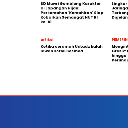
SD Muwri Gembleng Karakter
Lingkar
di Lapangan Hijau:
Jaringa
Perkemahan ‘Kemahiran’ Siap
Terbon
Kobarkan Semangat HUT RI
Digela
ke-81
artikel
PEMERI
Ketika ceramah Ustadz kalah
Mengint
lawan scroll Sosmed
Gresik: 
hingga
Perund