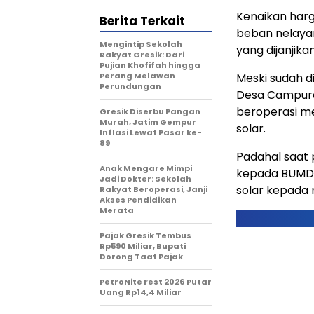
Kenaikan har
Berita Terkait
beban nelaya
Mengintip Sekolah
yang dijanjik
Rakyat Gresik: Dari
Pujian Khofifah hingga
Perang Melawan
Meski sudah d
Perundungan
Desa Campure
beroperasi me
Gresik Diserbu Pangan
Murah, Jatim Gempur
solar.
Inflasi Lewat Pasar ke-
89
Padahal saat 
Anak Mengare Mimpi
kepada BUMD 
Jadi Dokter: Sekolah
solar kepada 
Rakyat Beroperasi, Janji
Akses Pendidikan
Merata
Pajak Gresik Tembus
Rp590 Miliar, Bupati
Dorong Taat Pajak
PetroNite Fest 2026 Putar
Uang Rp14,4 Miliar