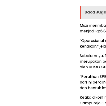
Baca Juga 
Muzi menmbahka
menjadi Rp6.8
“Operasional 
kenaikan,” jel
Sebelumnya, B
merupakan per
oleh BUMD Gre
“Peralihan SP
hari ini peral
dan bentuk la
Ketika dikonf
Campurejo Gre