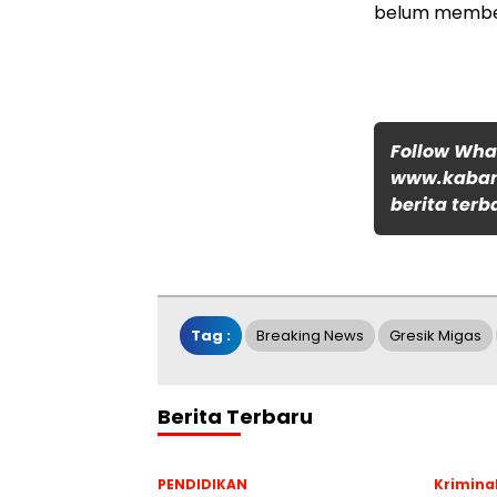
belum member
Follow Wh
www.kabar
berita terb
Tag :
Breaking News
Gresik Migas
Berita Terbaru
PENDIDIKAN
Krimina