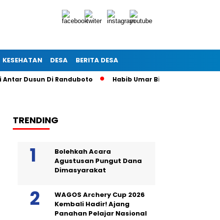
KESEHATAN
DESA
BERITA DESA
ar Dusun Di Randuboto
Habib Umar Bin Hafidz Ingatkan Warg
TRENDING
Bolehkah Acara
Agustusan Pungut Dana
Dimasyarakat
WAGOS Archery Cup 2026
Kembali Hadir! Ajang
Panahan Pelajar Nasional