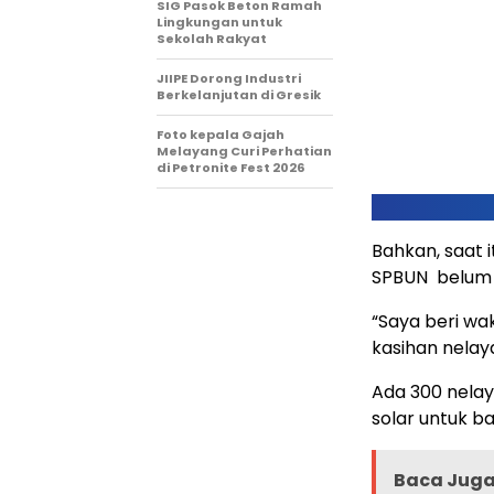
SIG Pasok Beton Ramah
Lingkungan untuk
Sekolah Rakyat
JIIPE Dorong Industri
Berkelanjutan di Gresik
Foto kepala Gajah
Melayang Curi Perhatian
di Petronite Fest 2026
Bahkan, saat 
SPBUN belum te
“Saya beri wa
kasihan nelaya
Ada 300 nelay
solar untuk b
Baca Juga 