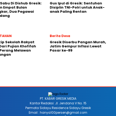
 Sabu Di Dishub Gresik:
Gus Ipul di Gresik: Sentuhan
n Empat Bulan
Disiplin TNI-Polri untuk Anak-
gkar, Dua Pegawai
anak Paling Rentan
ndang
NTAHAN
Berita Desa
ip Sekolah Rakyat
Gresik Diserbu Pangan Murah,
Dari Pujian Khofifah
Jatim Gempur Inflasi Lewat
 Perang Melawan
Pasar ke-89
ungan
PT. KABAR GRESIK MEDIA
Kantor Redaksi: Jl. Jendana V No. 15
Permata Sidayu Residence Sidayu Gresik
Email : hanya100persen@gmail.com