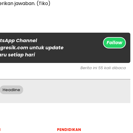
ikan jawaban. (Tiko)
atsApp Channel
Follow
gresik.com untuk update
aru setiap hari
Berita ini 55 kali dibaca
Headline
l
PENDIDIKAN