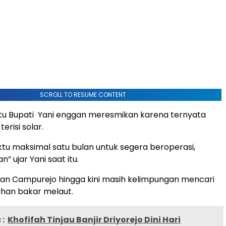
SCROLL TO RESUME CONTENT
itu Bupati Yani enggan meresmikan karena ternyata
risi solar.
ktu maksimal satu bulan untuk segera beroperasi,
n” ujar Yani saat itu.
an Campurejo hingga kini masih kelimpungan mencari
ahan bakar melaut.
:
Khofifah Tinjau Banjir Driyorejo Dini Hari