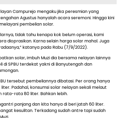
elayan Campurejo mengaku jika peresmian yang
tengahan Agustus hanyalah acara seremoni. Hingga kini
melayani pembelian solar.
larnya, tidak tahu kenapa kok belum operasi, kami
ra dioprasikan. Karna selain harga solar mahal. Juga
adaanya,” katanya pada Rabu (7/9/2022).
tkan solar, imbuh Muzi dia bersama nelayan lainnya
 di SPBU terdekat yakni di Banyutengah dan
amongan.
 SPBU tersebut pembeliannya dibatasi. Per orang hanya
0 liter. Padahal, konsumsi solar nelayan sekali melaut
ata-rata 80 liter. Bahkan lebih.
ngantri panjang dan kita hanya di beri jatah 60 liter.
sangat kesulitan. Terkadang sudah antre tapi sudah
Muzi.