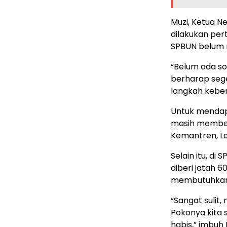
Muzi, Ketua N
dilakukan per
SPBUN belum 
“Belum ada so
berharap sege
langkah keber
Untuk mendapa
masih membeli
Kemantren, L
Selain itu, di
diberi jatah 6
membutuhkan r
“Sangat sulit, 
Pokonya kita 
habis,” imbuh 