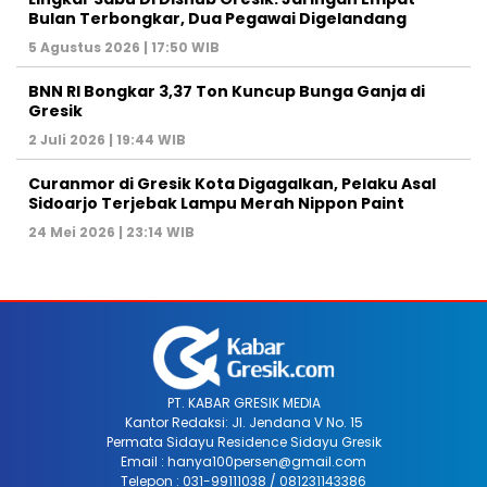
Bulan Terbongkar, Dua Pegawai Digelandang
5 Agustus 2026 | 17:50 WIB
BNN RI Bongkar 3,37 Ton Kuncup Bunga Ganja di
Gresik
2 Juli 2026 | 19:44 WIB
Curanmor di Gresik Kota Digagalkan, Pelaku Asal
Sidoarjo Terjebak Lampu Merah Nippon Paint
24 Mei 2026 | 23:14 WIB
PT. KABAR GRESIK MEDIA
Kantor Redaksi: Jl. Jendana V No. 15
Permata Sidayu Residence Sidayu Gresik
Email : hanya100persen@gmail.com
Telepon : 031-99111038 / 081231143386