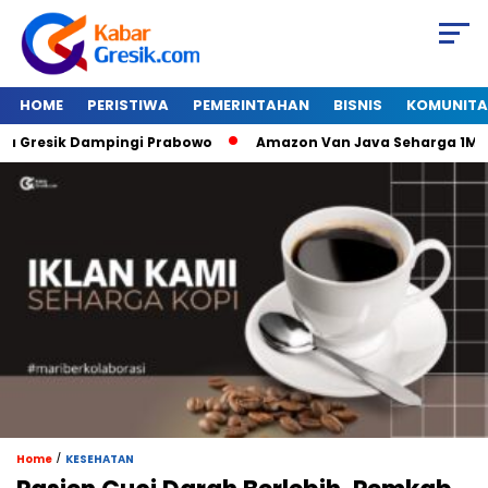
HOME
PERISTIWA
PEMERINTAHAN
BISNIS
KOMUNITA
resik Dampingi Prabowo
Amazon Van Java Seharga 1M Alat 
/
Home
KESEHATAN