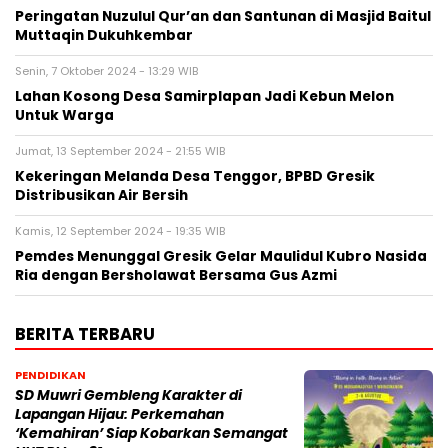
Peringatan Nuzulul Qur’an dan Santunan di Masjid Baitul
Muttaqin Dukuhkembar
Senin, 7 Oktober 2024 - 13:29 WIB
Lahan Kosong Desa Samirplapan Jadi Kebun Melon
Untuk Warga
Jumat, 13 September 2024 - 21:55 WIB
Kekeringan Melanda Desa Tenggor, BPBD Gresik
Distribusikan Air Bersih
Kamis, 12 September 2024 - 19:35 WIB
Pemdes Menunggal Gresik Gelar Maulidul Kubro Nasida
Ria dengan Bersholawat Bersama Gus Azmi
BERITA TERBARU
PENDIDIKAN
SD Muwri Gembleng Karakter di
Lapangan Hijau: Perkemahan
‘Kemahiran’ Siap Kobarkan Semangat