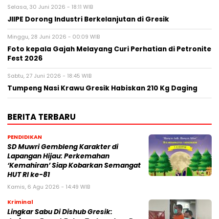
Selasa, 30 Juni 2026 - 18:11 WIB
JIIPE Dorong Industri Berkelanjutan di Gresik
Minggu, 28 Juni 2026 - 00:09 WIB
Foto kepala Gajah Melayang Curi Perhatian di Petronite
Fest 2026
Sabtu, 27 Juni 2026 - 18:45 WIB
Tumpeng Nasi Krawu Gresik Habiskan 210 Kg Daging
BERITA TERBARU
PENDIDIKAN
SD Muwri Gembleng Karakter di
Lapangan Hijau: Perkemahan
‘Kemahiran’ Siap Kobarkan Semangat
HUT RI ke-81
Kamis, 6 Agu 2026 - 14:49 WIB
Kriminal
Lingkar Sabu Di Dishub Gresik: