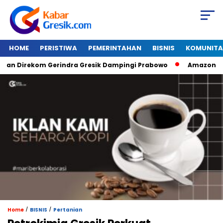
HOME
PERISTIWA
PEMERINTAHAN
BISNIS
KOMUNITA
Direkom Gerindra Gresik Dampingi Prabowo
Amazon Van Jav
/
/
Home
BISNIS
Pertanian