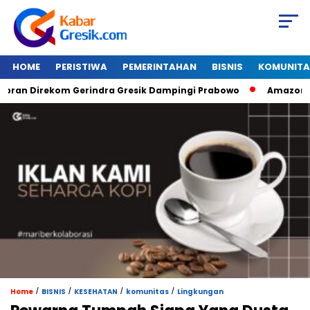
HOME
PERISTIWA
PEMERINTAHAN
BISNIS
KOMUNITA
Direkom Gerindra Gresik Dampingi Prabowo
Amazon Van Java
/
/
/
/
Home
BISNIS
KESEHATAN
komunitas
Lingkungan