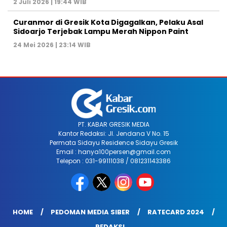
2 Juli 2026 | 19:44 WIB
Curanmor di Gresik Kota Digagalkan, Pelaku Asal
Sidoarjo Terjebak Lampu Merah Nippon Paint
24 Mei 2026 | 23:14 WIB
PT. KABAR GRESIK MEDIA
Kantor Redaksi: Jl. Jendana V No. 15
Permata Sidayu Residence Sidayu Gresik
Email : hanya100persen@gmail.com
Telepon : 031-99111038 / 081231143386
HOME
PEDOMAN MEDIA SIBER
RATECARD 2024
REDAKSI