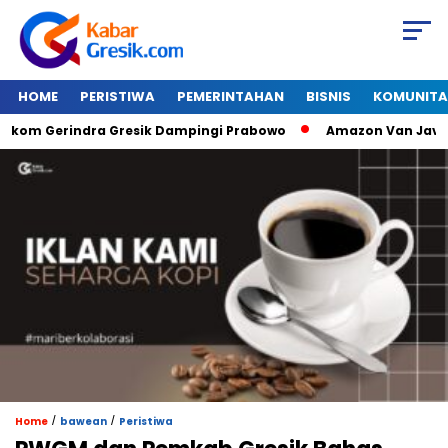
HOME
PERISTIWA
PEMERINTAHAN
BISNIS
KOMUNITA
 Gerindra Gresik Dampingi Prabowo
Amazon Van Java Sehar
/
/
Home
bawean
Peristiwa