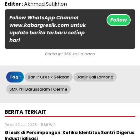
Editor :
Akhmad Sutikhon
Follow WhatsApp Channel
Follow
www.kabargresik.com untuk
update berita terbaru setiap
hari
Berita ini 360 kali dibaca
Tag :
Banjir Gresik Selatan
Banjir Kali Lamong
SMK YPI Darussalam 1 Cerme
BERITA TERKAIT
Rabu, 29 Juli 2026 - 11:58 WIB
Gresik di Persimpangan: Ketika Identitas Santri Digerus
Industrialisasi