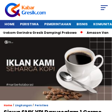
HOME
PERISTIWA
PEMERINTAHAN
BISNIS
KOMUNITA
Direkom Gerindra Gresik Dampingi Prabowo
Amazon Van Java
/
/
Home
Lingkungan
Peristiwa