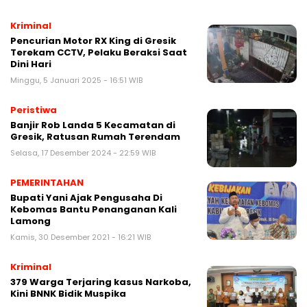
Kriminal
Pencurian Motor RX King di Gresik
Terekam CCTV, Pelaku Beraksi Saat
Dini Hari
Minggu, 5 Januari 2025 - 16:51 WIB
Peristiwa
Banjir Rob Landa 5 Kecamatan di
Gresik, Ratusan Rumah Terendam
Selasa, 17 Desember 2024 - 22:59 WIB
PEMERINTAHAN
Bupati Yani Ajak Pengusaha Di
Kebomas Bantu Penanganan Kali
Lamong
Kamis, 30 Desember 2021 - 16:21 WIB
Kriminal
379 Warga Terjaring kasus Narkoba,
Kini BNNK Bidik Muspika