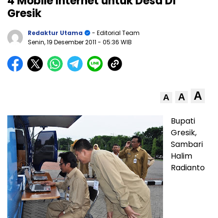
4 Mobile Internet untuk Desa Di
Gresik
Redaktur Utama
- Editorial Team
Senin, 19 Desember 2011
- 05:36 WIB
A
A
A
Bupati
Gresik,
Sambari
Halim
Radianto