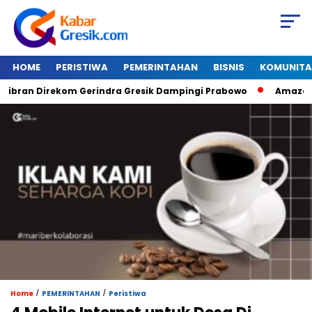
HOME
PERISTIWA
PEMERINTAHAN
BISNIS
KOMUNITA
an Direkom Gerindra Gresik Dampingi Prabowo
Amazon Van 
/
/
Home
PEMERINTAHAN
Peristiwa