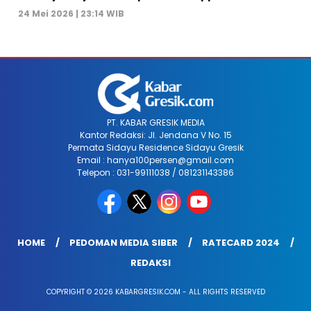
24 Mei 2026 | 23:14 WIB
PT. KABAR GRESIK MEDIA
Kantor Redaksi: Jl. Jendana V No. 15
Permata Sidayu Residence Sidayu Gresik
Email : hanya100persen@gmail.com
Telepon : 031-99111038 / 081231143386
HOME
PEDOMAN MEDIA SIBER
RATECARD 2024
REDAKSI
COPYRIGHT © 2026 KABARGRESIK.COM - ALL RIGHTS RESERVED