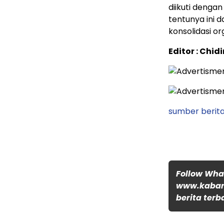
diikuti denga
tentunya ini 
konsolidasi o
Editor : Chid
sumber berita 
Follow Wh
www.kabar
berita terb