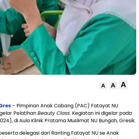
A
A
A
Gres
– Pimpinan Anak Cabang (PAC) Fatayat NU
elar Pelatihan
Beauty Class
. Kegiatan ini digelar pada
024), di Aula Klinik Pratama Muslimat NU Bungah, Gresik.
eserta delegasi dari Ranting Fatayat NU se Anak