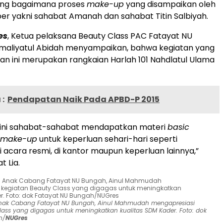
ung bagaimana proses
make-up
yang disampaikan oleh
r yakni sahabat Amanah dan sahabat Titin Salbiyah.
es
, Ketua pelaksana Beauty Class PAC Fatayat NU
Amaliyatul Abidah menyampaikan, bahwa kegiatan yang
an ini merupakan rangkaian Harlah 101 Nahdlatul Ulama
:
Pendapatan Naik Pada APBD-P 2015
a ini sahabat-sahabat mendapatkan materi
basic
make-up
untuk keperluan sehari-hari seperti
i acara resmi, di kantor maupun keperluan lainnya,”
t Lia.
nak Cabang Fatayat NU Bungah, Ainul Mahmudah mengapresiasi
lass yang digagas untuk meningkatkan kualitas SDM Kader. Foto: dok
h/
NUGres