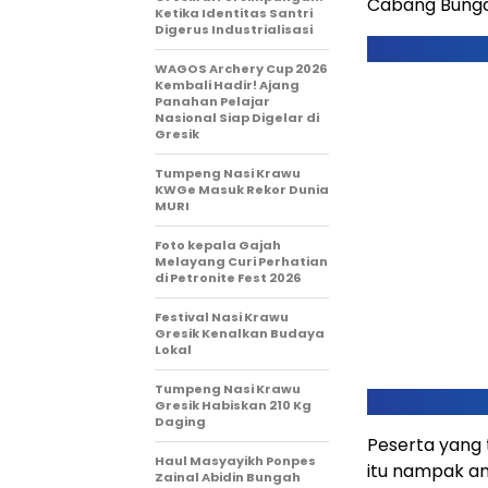
Cabang Bungah
Ketika Identitas Santri
Digerus Industrialisasi
WAGOS Archery Cup 2026
Kembali Hadir! Ajang
Panahan Pelajar
Nasional Siap Digelar di
Gresik
Tumpeng Nasi Krawu
KWGe Masuk Rekor Dunia
MURI
Foto kepala Gajah
Melayang Curi Perhatian
di Petronite Fest 2026
Festival Nasi Krawu
Gresik Kenalkan Budaya
Lokal
Tumpeng Nasi Krawu
Gresik Habiskan 210 Kg
Daging
Peserta yang 
Haul Masyayikh Ponpes
itu nampak an
Zainal Abidin Bungah