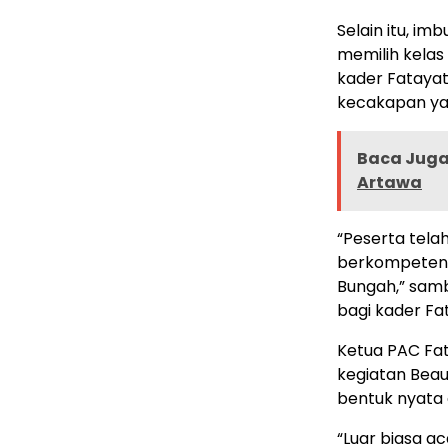
Selain itu, i
memilih kelas
kader Fatayat
kecakapan ya
Baca Juga 
Artawa
“Peserta tela
berkompeten y
Bungah,” samb
bagi kader Fa
Ketua PAC Fa
kegiatan Beau
bentuk nyata
“Luar biasa ac