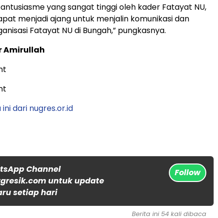
n antusiasme yang sangat tinggi oleh kader Fatayat NU,
dapat menjadi ajang untuk menjalin komunikasi dan
rganisasi Fatayat NU di Bungah,” pungkasnya.
ir Amirullah
ini dari nugres.or.id
atsApp Channel
Follow
gresik.com untuk update
aru setiap hari
Berita ini 54 kali dibaca