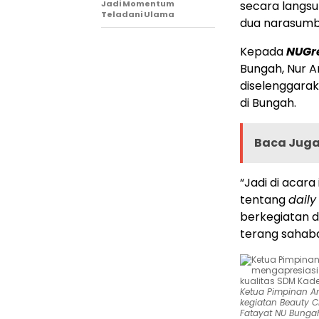
Jadi Momentum
secara langs
Teladani Ulama
dua narasumbe
Kepada
NUGr
Bungah, Nur 
diselenggarak
di Bungah.
Baca Juga 
“Jadi di acar
tentang
daily
berkegiatan d
terang sahaba
Ketua Pimpinan A
kegiatan Beauty C
Fatayat NU Bunga