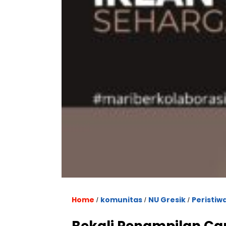
Home
komunitas
NU Gresik
Peristiw
/
/
/
Bekali Penampilan Ca