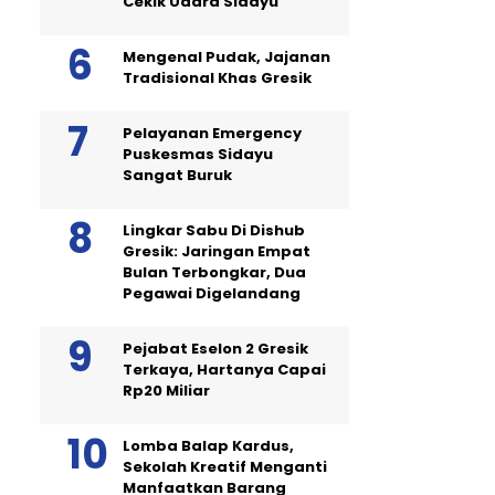
Cekik Udara Sidayu
Mengenal Pudak, Jajanan
Tradisional Khas Gresik
Pelayanan Emergency
Puskesmas Sidayu
Sangat Buruk
Lingkar Sabu Di Dishub
Gresik: Jaringan Empat
Bulan Terbongkar, Dua
Pegawai Digelandang
Pejabat Eselon 2 Gresik
Terkaya, Hartanya Capai
Rp20 Miliar
Lomba Balap Kardus,
Sekolah Kreatif Menganti
Manfaatkan Barang