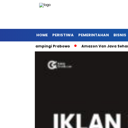
HOME
PERISTIWA
PEMERINTAHAN
BISNIS
 Gresik Dampingi Prabowo
Amazon Van Java Seharga 1M Alat