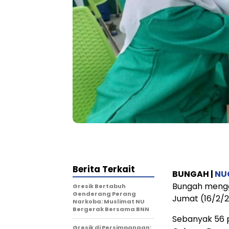
Berita Terkait
BUNGAH |
NU
Bungah mengg
Gresik Bertabuh
Genderang Perang
Jumat (16/2/2
Narkoba: Muslimat NU
Bergerak Bersama BNN
Sebanyak 56 p
Gresik di Persimpangan: