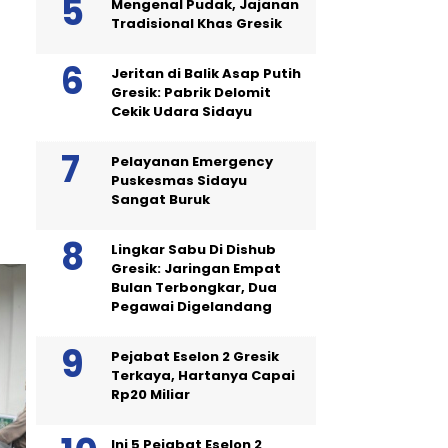
Mengenal Pudak, Jajanan
Tradisional Khas Gresik
Jeritan di Balik Asap Putih
Gresik: Pabrik Delomit
Cekik Udara Sidayu
Pelayanan Emergency
Puskesmas Sidayu
Sangat Buruk
Lingkar Sabu Di Dishub
Gresik: Jaringan Empat
Bulan Terbongkar, Dua
Pegawai Digelandang
Pejabat Eselon 2 Gresik
Terkaya, Hartanya Capai
Rp20 Miliar
Ini 5 Pejabat Eselon 2