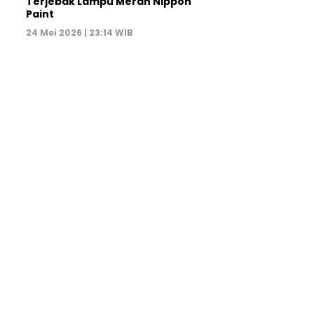
Terjebak Lampu Merah Nippon
Paint
24 Mei 2026 | 23:14 WIB