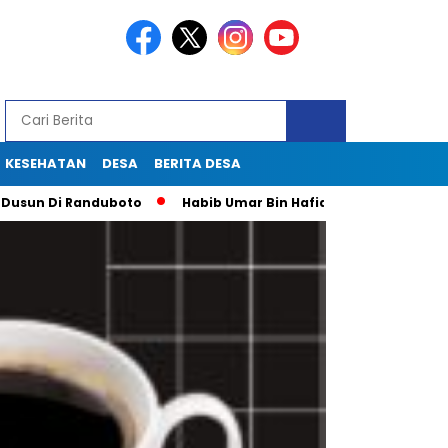
KESEHATAN
DESA
BERITA DESA
 Randuboto
Habib Umar Bin Hafidz Ingatkan Warga Gresik U