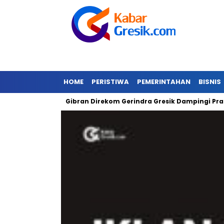
HOME
PERISTIWA
PEMERINTAHAN
BISNIS
jir
Gibran Direkom Gerindra Gresik Dampingi Prabowo