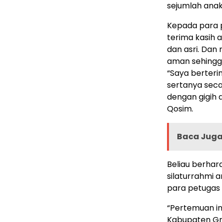
sejumlah anak
Kepada para 
terima kasih 
dan asri. Dan
aman sehingga
“Saya berteri
sertanya seca
dengan gigih 
Qosim.
Baca Juga 
Beliau berhar
silaturrahmi 
para petugas 
“Pertemuan in
Kabupaten Gr