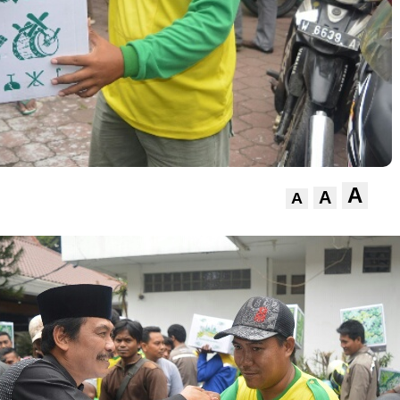
A
A
A