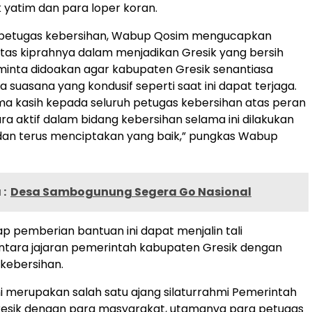
 yatim dan para loper koran.
petugas kebersihan, Wabup Qosim mengucapkan
atas kiprahnya dalam menjadikan Gresik yang bersih
 minta didoakan agar kabupaten Gresik senantiasa
 suasana yang kondusif seperti saat ini dapat terjaga.
ma kasih kepada seluruh petugas kebersihan atas peran
ra aktif dalam bidang kebersihan selama ini dilakukan
dan terus menciptakan yang baik,” pungkas Wabup
:
Desa Sambogunung Segera Go Nasional
ap pemberian bantuan ini dapat menjalin tali
antara jajaran pemerintah kabupaten Gresik dengan
kebersihan.
i merupakan salah satu ajang silaturrahmi Pemerintah
esik dengan para masyarakat, utamanya para petugas