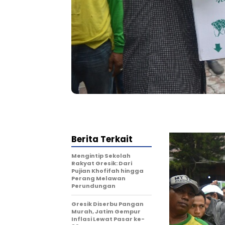
Berita Terkait
Mengintip Sekolah
Rakyat Gresik: Dari
Pujian Khofifah hingga
Perang Melawan
Perundungan
Gresik Diserbu Pangan
Murah, Jatim Gempur
Inflasi Lewat Pasar ke-