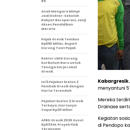
89
Anak Mengare Mimpi
Jadi Dokter: Sekolah
Rakyat Beroperasi, Janji
Akses Pendidikan
Merata
Pajak Gresik Tembus
Rp590 Miliar, Bupati
Dorong Taat Pajak
Rektor UMG Dorong
Kurikulum Baru untuk
Tenaga Kerja Lokal
Gresik
Kabargresik
Ini 5 Pejabat Eselon 2
Pemkab Gresik dengan
menyantuni 57
Harta Terendah
Mereka terdir
Pejabat Eselon 2 Gresik
Terkaya, Hartanya
Drainase sert
Capai Rp20 Miliar
Kegiatan sosi
APBD Gresik 2026 Susut
di Pendopo ka
Rp539 M, Proyek Fisik
Terancam