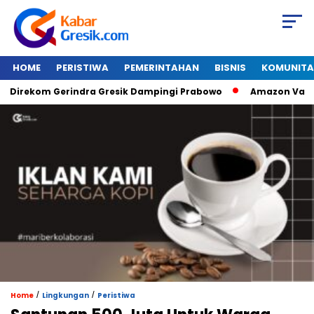
HOME
PERISTIWA
PEMERINTAHAN
BISNIS
KOMUNITA
irekom Gerindra Gresik Dampingi Prabowo
Amazon Van Java 
/
/
Home
Lingkungan
Peristiwa