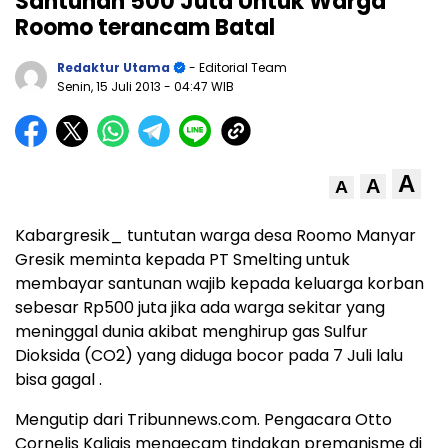
Santunan 500 Juta Untuk Warga
Roomo terancam Batal
Redaktur Utama
- Editorial Team
Senin, 15 Juli 2013
- 04:47 WIB
A
A
A
Kabargresik_ tuntutan warga desa Roomo Manyar
Gresik meminta kepada PT Smelting untuk
membayar santunan wajib kepada keluarga korban
sebesar Rp500 juta jika ada warga sekitar yang
meninggal dunia akibat menghirup gas Sulfur
Dioksida (CO2) yang diduga bocor pada 7 Juli lalu
bisa gagal .
Mengutip dari Tribunnews.com. Pengacara Otto
Cornelis Kaligis mengecam tindakan premanisme di