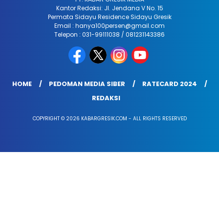
Kantor Redaksi: Jl. Jendana V No. 15
Permata Sidayu Residence Sidayu Gresik
Email : hanya100persen@gmail.com
Telepon : 031-99111038 / 081231143386
HOME
PEDOMAN MEDIA SIBER
RATECARD 2024
REDAKSI
COPYRIGHT © 2026 KABARGRESIK.COM - ALL RIGHTS RESERVED