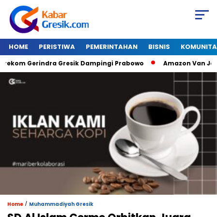
HOME
PERISTIWA
PEMERINTAHAN
BISNIS
KOMUNITA
om Gerindra Gresik Dampingi Prabowo
Amazon Van Java Seha
/
Home
Muhammadiyah Gresik