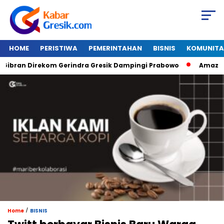
HOME
PERISTIWA
PEMERINTAHAN
BISNIS
KOMUNITA
ran Direkom Gerindra Gresik Dampingi Prabowo
Amazon Van
/
Home
BISNIS