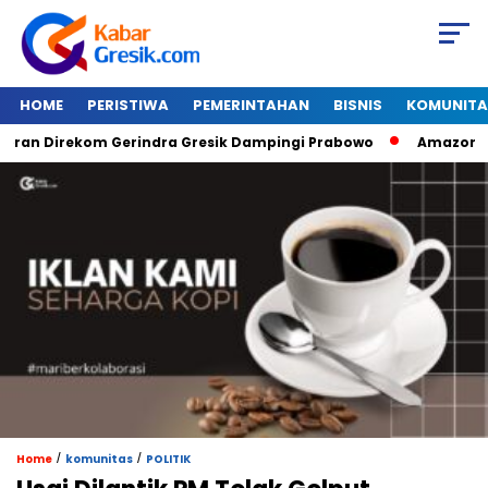
HOME
PERISTIWA
PEMERINTAHAN
BISNIS
KOMUNITA
 Direkom Gerindra Gresik Dampingi Prabowo
Amazon Van Ja
/
/
Home
komunitas
POLITIK