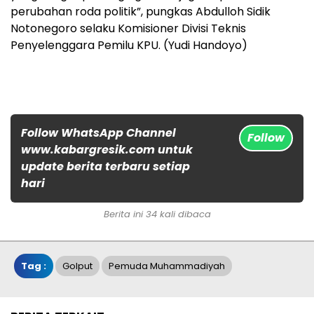
perubahan roda politik”, pungkas Abdulloh Sidik
Notonegoro selaku Komisioner Divisi Teknis
Penyelenggara Pemilu KPU. (Yudi Handoyo)
Follow WhatsApp Channel
Follow
www.kabargresik.com untuk
update berita terbaru setiap
hari
Berita ini 34 kali dibaca
Tag :
Golput
Pemuda Muhammadiyah