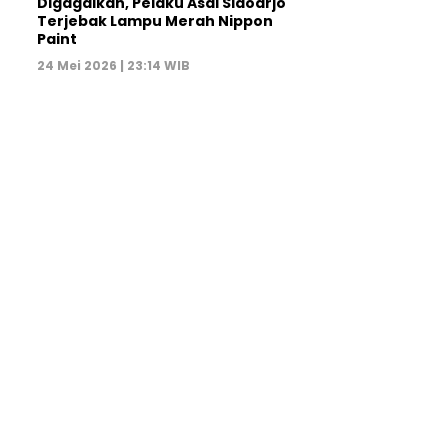
Digagalkan, Pelaku Asal Sidoarjo
Terjebak Lampu Merah Nippon
Paint
24 Mei 2026 | 23:14 WIB