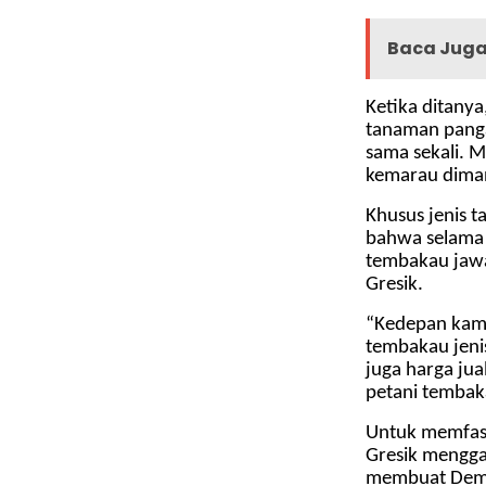
Baca Juga 
Ketika ditany
tanaman pang
sama sekali. 
kemarau diman
Khusus jenis 
bahwa selama 
tembakau jawa 
Gresik.
“Kedepan kam
tembakau jenis
juga harga jua
petani tembak
Untuk memfasil
Gresik menggan
membuat Dempl