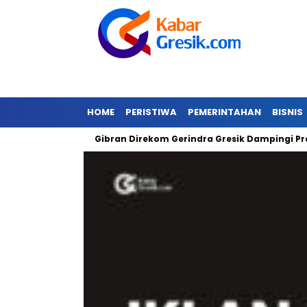
HOME
PERISTIWA
PEMERINTAHAN
BISNIS
njir
Gibran Direkom Gerindra Gresik Dampingi Prabowo