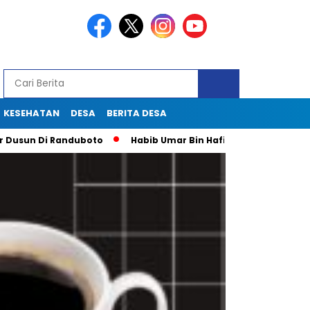
KESEHATAN
DESA
BERITA DESA
i Randuboto
Habib Umar Bin Hafidz Ingatkan Warga Gresik U