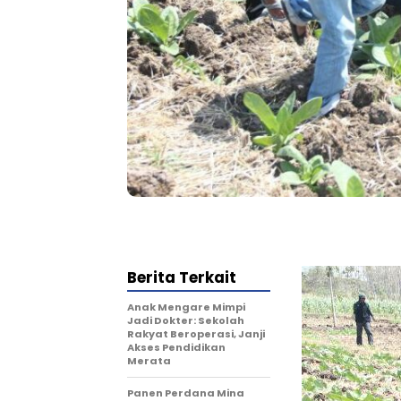
Berita Terkait
Anak Mengare Mimpi
Jadi Dokter: Sekolah
Rakyat Beroperasi, Janji
Akses Pendidikan
Merata
Panen Perdana Mina