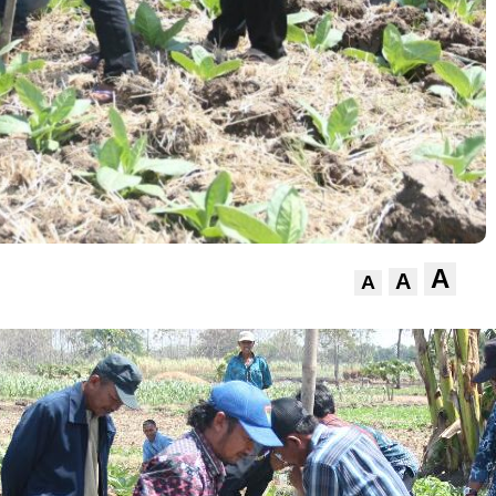
A
A
A