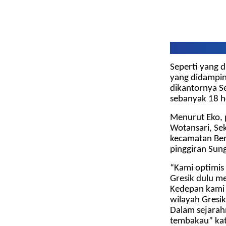
Seperti yang d
yang didampin
dikantornya S
sebanyak 18 h
Menurut Eko, 
Wotansari, Se
kecamatan Ben
pinggiran Sun
“Kami optimis 
Gresik dulu m
Kedepan kami
wilayah Gresi
Dalam sejara
tembakau” ka