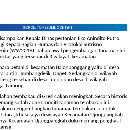
SCROLL TO RESUME CONTENT
isampaikan Kepala Dinas pertanian Eko Anindito Putro
gi Kepala Bagian Humas dan Protokol Sutrisno
enin (9/9/2019). Tahap awal pengembangan tanaman ini
ektar yang tersebar di 3 wilayah kecamatan.
para petani di kecamatan Balonpanggang yaitu di desa
karputih, Jombangdelik, Dapet. Sedangkan di wilayah
jeng tersebar di desa Lundo dan desa di wilayah
gai Lamong.
lahan tembakau di Gresik akan meningkat. Secara historis
emang sudah ada komoditi tanaman tembakau ini.
 akan mengembangkan tanaman tembakau ini untuk
k Utara, khususnya di wilayah Kecamatan Ujungpangkah.
hnya Kecamatan Ujungpangkah dulu memang penghasil
tanya.