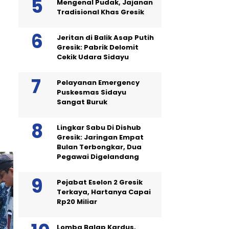
Mengenal Pudak, Jajanan
Tradisional Khas Gresik
Jeritan di Balik Asap Putih
Gresik: Pabrik Delomit
Cekik Udara Sidayu
Pelayanan Emergency
Puskesmas Sidayu
Sangat Buruk
Lingkar Sabu Di Dishub
Gresik: Jaringan Empat
Bulan Terbongkar, Dua
Pegawai Digelandang
Pejabat Eselon 2 Gresik
Terkaya, Hartanya Capai
Rp20 Miliar
Lomba Balap Kardus,