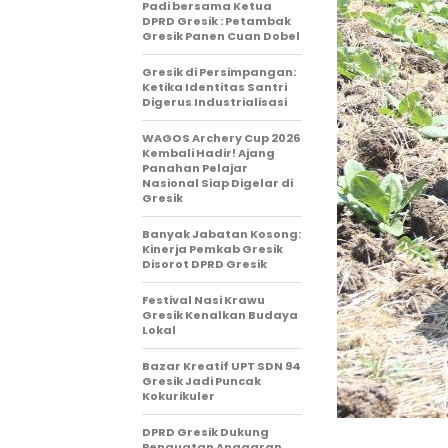
Padi bersama Ketua
DPRD Gresik : Petambak
Gresik Panen Cuan Dobel
Gresik di Persimpangan:
Ketika Identitas Santri
Digerus Industrialisasi
WAGOS Archery Cup 2026
Kembali Hadir! Ajang
Panahan Pelajar
Nasional Siap Digelar di
Gresik
Banyak Jabatan Kosong:
Kinerja Pemkab Gresik
Disorot DPRD Gresik
Festival Nasi Krawu
Gresik Kenalkan Budaya
Lokal
Bazar Kreatif UPT SDN 94
Gresik Jadi Puncak
Kokurikuler
DPRD Gresik Dukung
Penguatan Anggaran