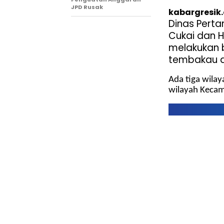
JPD Rusak
kabargresik
Dinas Perta
Cukai dan 
melakukan
tembakau di
Ada tiga wila
wilayah Keca